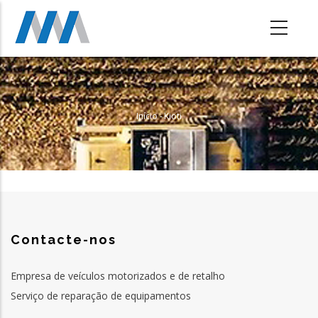
Passar
para
o
conteúdo
principal
Início
-
Kioti
Navegação
Estrutural
Contacte-nos
Empresa de veículos motorizados e de retalho
Serviço de reparação de equipamentos